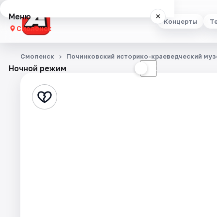
Меню
×
Концерты
Т
Смоленск
Концерты
Смоленск
Починковский историко-краеведческий муз
Ночной режим
☀
☾
Театр
Стендап
Выставки
Экскурсии
Спорт
События