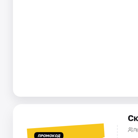
Города
Площадки
Артисты
Рейтинги
Ск
П
ПРОМОКОД