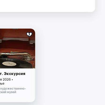
т. Экскурсия
я 2026 •
нье
 художественно-
ский музей