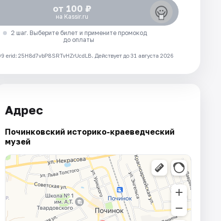
от 100 ₽
на Kassir.ru
2 шаг. Выберите билет и примените промокод
до оплаты
 erid: 25H8d7vbP8SRTvHZrUcdLB.
Действует до 31 августа 2026
Адрес
Починковский историко-краеведческий
музей