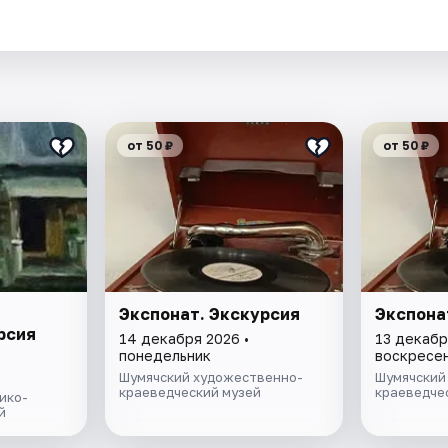
.
от 50 ₽
от 50 ₽
Экспонат. Экскурсия
Экспона
рсия
14 декабря 2026 •
13 декабр
понедельник
воскресе
Шумячский художественно-
Шумячский
краеведческий музей
краеведче
ико-
й