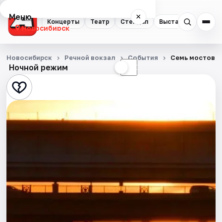
Меню
×
Концерты
Театр
Стендап
Выставки
Квест
Новосибирск
Концерты
Новосибирск
Речной вокзал
События
Семь мостов
Ночной режим
☀
☾
Театр
Стендап
Выставки
Квесты
Экскурсии
Спорт
События