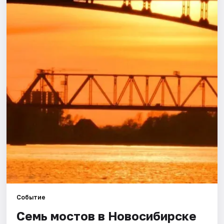
Города
Площадки
Артисты
Рейтинги
Событие
Семь мостов в Новосибирске