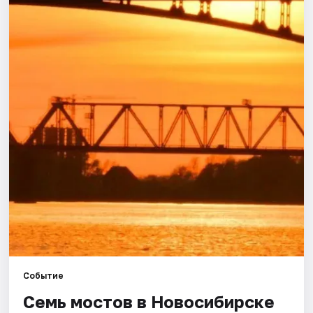
Города
Площадки
Артисты
Рейтинги
Событие
Семь мостов в Новосибирске