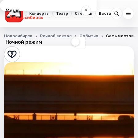
Меню
×
Концерты
Театр
Стендап
Выставки
Квест
Новосибирск
Концерты
Новосибирск
Речной вокзал
События
Семь мостов
Ночной режим
☀
☾
Театр
Стендап
Выставки
Квесты
Экскурсии
Спорт
События