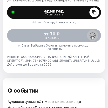
Применили: 2 388 раз
Проверено: 1 минуту назад
адмитад
Скопировать
1 шаг. Скопируйте промокод
от 70 ₽
на Kassir.ru
2 шаг. Выберите билет и примените промокод
до оплаты
Реклама. ООО "КАССИР.РУ-НАЦИОНАЛЬНЫЙ БИЛЕТНЫЙ
ОПЕРАТОР", ИНН: 7841075409 erid: 25H8d7vbP8SRTvHZrUcdLB.
Действует до 31 августа 2026
О событии
Аудиоэкскурсия «От Новониколаевска до
Новосибирска»Приятно познакомиться,