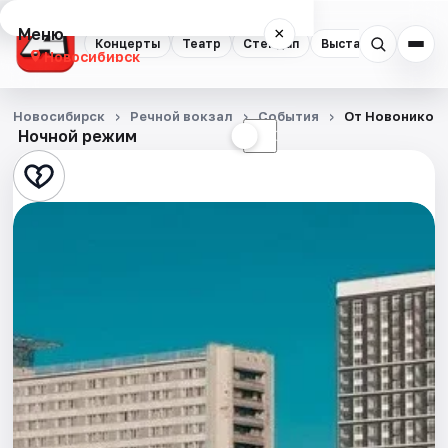
Меню
×
Концерты
Театр
Стендап
Выставки
Квест
Новосибирск
Концерты
Новосибирск
Речной вокзал
События
От Новоникол
Ночной режим
☀
☾
Театр
Стендап
Выставки
Квесты
Экскурсии
Спорт
События