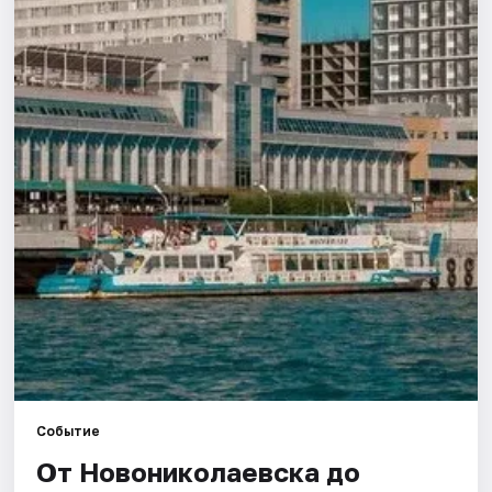
Города
Площадки
Артисты
Рейтинги
Событие
От Новониколаевска до