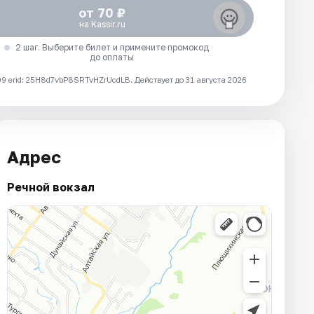
от 70 ₽
на Kassir.ru
2 шаг. Выберите билет и примените промокод
до оплаты
 erid: 25H8d7vbP8SRTvHZrUcdLB.
Действует до 31 августа 2026
Адрес
Речной вокзал