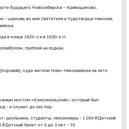
черте будущего Новосибирска – Кривощеково.
м - церковь во имя Святителя и Чудотворца Николая,
аевска.
 в конце 1920-х и в 1930-х гг.
олейболом, греблей на лодках.
 (Коровий), куда жители Ново-Николаевска на лето
ожным мостом «Комсомольский», который был
од - и служит до сих пор.
: школьники, студенты, пенсионеры - 1 000 ₽Детский
0 ₽Детский билет от 0 до 3 лет - 70