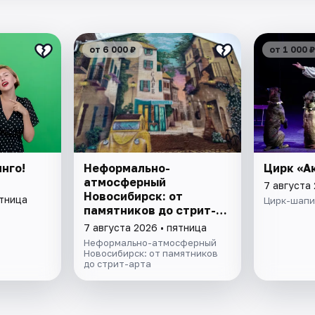
от 6 000 ₽
от 1 000 ₽
нго!
Неформально-
Цирк «А
атмосферный
7 августа 
Новосибирск: от
ятница
Цирк-шапи
памятников до стрит-
арта
7 августа 2026 • пятница
Неформально-атмосферный
Новосибирск: от памятников
до стрит-арта