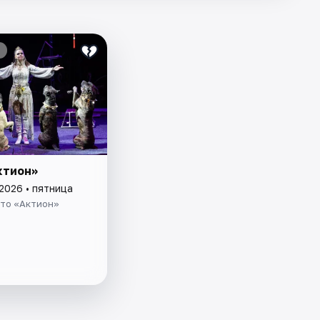
ктион»
2026 • пятница
то «Актион»