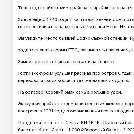
Теплоход пройдет мимо района старейшего села в 
Здесь еще с 1746 года стоял молитвенный дом, пото
где крестили и венчали первых жителей Ново-Никол
Вы увидите место бывшей Водно-лыжной станции, куда
ходили сдавать нормы ГТО, занимались плаванием, в
Зимой здесь катались на лыжах и на коньках.
​Гости экскурсии услышат рассказ про остров Отдых
перевозили своих коров, туда же ездили их доить.
На острове Коровий были самые большие удои.
Экскурсия пройдет под малоизвестным железнодор
построен в 1931 году комсомольцами всего за один г
Продолжительность: 2 часа БИЛЕТЫ: Льготный билет
билет от 4 до 13 лет - 1 000 ₽Взрослый билет - 1 20