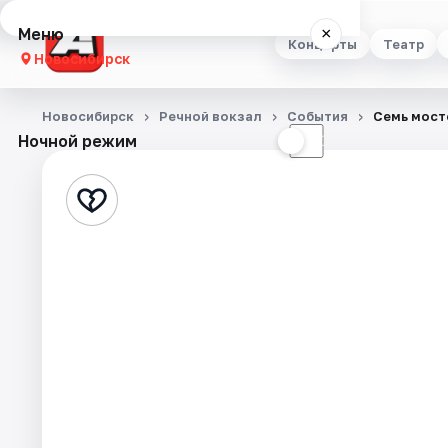
Меню
×
Концерты
Театр
Новосибирск
Концерты
Новосибирск
Речной вокзал
События
Семь мост
Ночной режим
☀
☾
Театр
Стендап
Выставки
Квесты
Экскурсии
Спорт
События