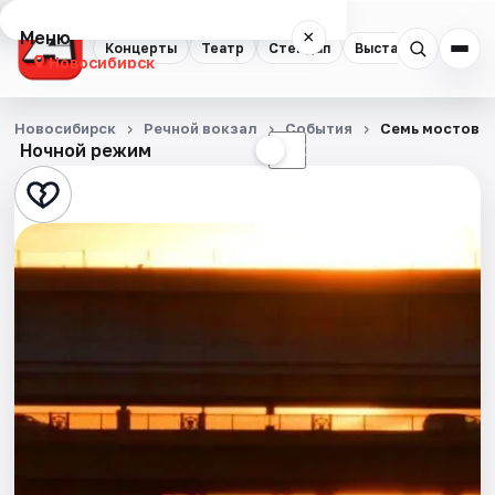
Меню
×
Концерты
Театр
Стендап
Выставки
Квест
Новосибирск
Концерты
Новосибирск
Речной вокзал
События
Семь мостов: 
Ночной режим
☀
☾
Театр
Стендап
Выставки
Квесты
Экскурсии
Спорт
События