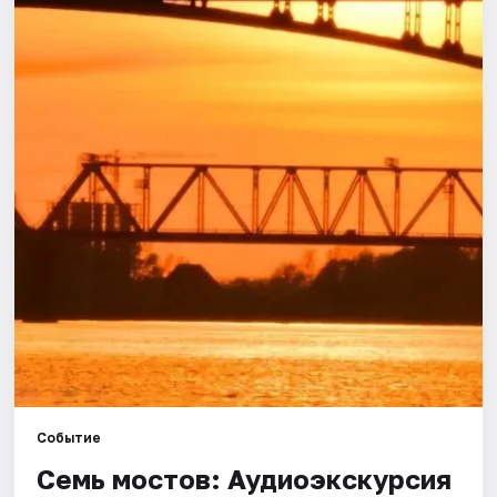
Города
Площадки
Артисты
Рейтинги
Событие
Семь мостов: Аудиоэкскурсия