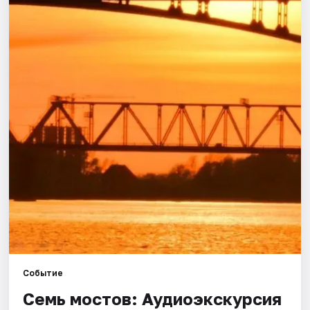
Города
Площадки
Артисты
Рейтинги
Событие
Семь мостов: Аудиоэкскурсия