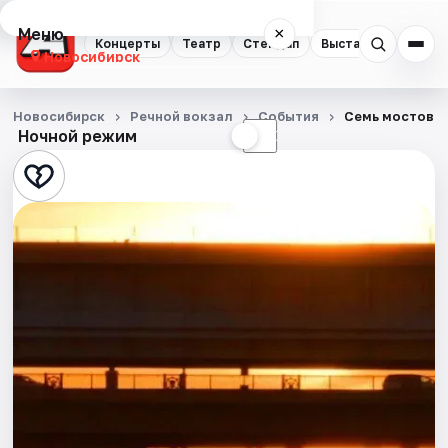
Меню
×
Концерты
Театр
Стендап
Выставки
Квест
Новосибирск
Концерты
Новосибирск
Речной вокзал
События
Семь мостов: 
Ночной режим
☀
☾
Театр
Стендап
Выставки
Квесты
Экскурсии
Спорт
События