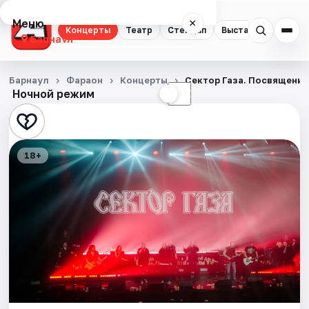
Меню
×
Концерты
Театр
Стендап
Выставки
Спорт
Барнаул
Концерты
Барнаул
Фараон
Концерты
Сектор Газа. Посвящени
Ночной режим
☀
☾
Театр
Стендап
18+
Выставки
Спорт
События
Города