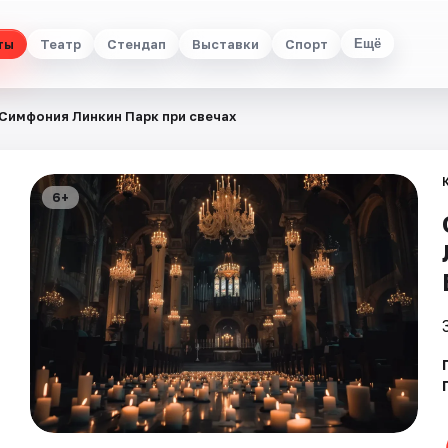
ты
Театр
Стендап
Выставки
Спорт
Ещё
Симфония Линкин Парк при свечах
6+