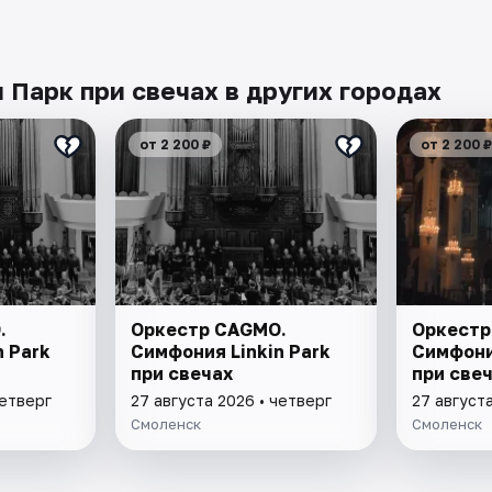
Парк при свечах в других городах
от 2 200 ₽
от 2 200 ₽
.
Оркестр CAGMO.
Оркестр
n Park
Симфония Linkin Park
Симфони
при свечах
при све
четверг
27 августа 2026 • четверг
27 августа
Смоленск
Смоленск