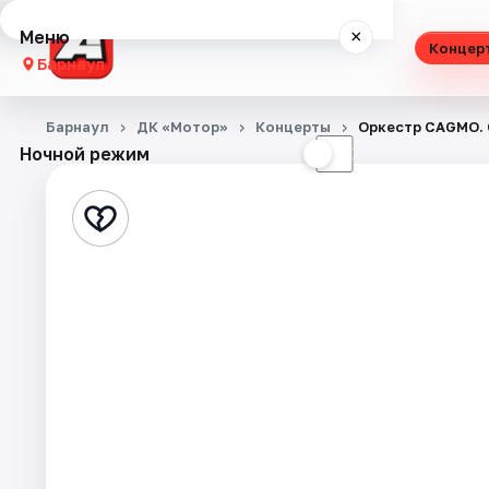
Меню
×
Концер
Барнаул
Концерты
Барнаул
ДК «Мотор»
Концерты
Оркестр CAGMO. 
Ночной режим
☀
☾
Театр
Стендап
Выставки
Спорт
События
Города