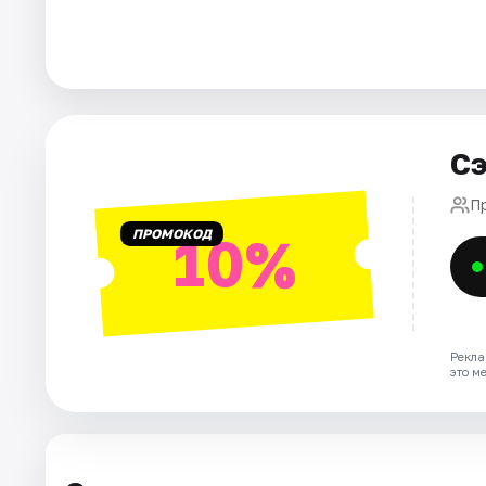
Площадки
Артисты
Рейтинги
Сэ
П
ПРОМОКОД
10%
Рекла
это м