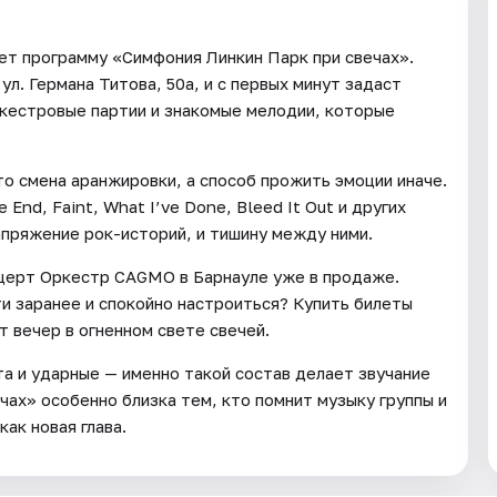
ет программу «Симфония Линкин Парк при свечах».
л. Германа Титова, 50а, и с первых минут задаст
ркестровые партии и знакомые мелодии, которые
то смена аранжировки, а способ прожить эмоции иначе.
nd, Faint, What I’ve Done, Bleed It Out и других
апряжение рок-историй, и тишину между ними.
онцерт Оркестр CAGMO в Барнауле уже в продаже.
и заранее и спокойно настроиться? Купить билеты
 вечер в огненном свете свечей.
а и ударные — именно такой состав делает звучание
ах» особенно близка тем, кто помнит музыку группы и
ак новая глава.