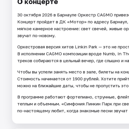
О концерте
30 октября 2026 в Барнауле Оркестр CAGMO привез
Концерт пройдет в ДК «Мотор» по адресу Барнаул, у
мягкое камерное настроение: свет свечей, живые о
звучат по-новому.
Оркестровая версия хитов Linkin Park — это не прос
В исполнении CAGMO композиции вроде Numb, In The E
треков собираются в цельный вечер, где слышно и н
Чтобы вы успели занять место в зале, билеты на к
Стоимость начинается от 1900 рублей. Хотите прийт
можно на ближайшие даты, чтобы не пропустить этот
В программе работают фортепиано, струнные, флейт
теплым и объемным. «Симфония Линкин Парк при свеч
по-настоящему любит, когда знакомые песни звучат к