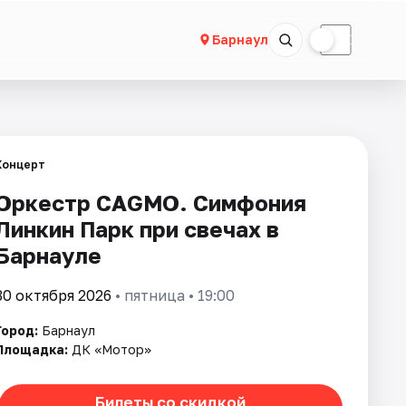
☀
☾
Барнаул
Концерт
Оркестр CAGMO. Симфония
Линкин Парк при свечах в
Барнауле
30 октября 2026
• пятница • 19:00
Город:
Барнаул
Площадка:
ДК «Мотор»
Билеты со скидкой