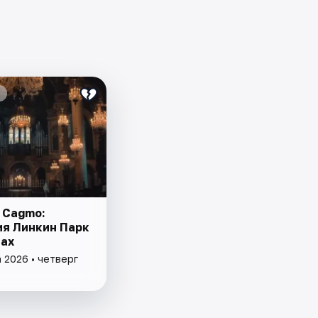
 Cagmo:
я Линкин Парк
чах
 2026 • четверг