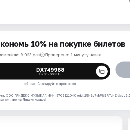
кономь 10% на покупке билетов
рименили: 8 023 раз
Проверено: 1 минуту назад
DX749988
Скопировать
1 шаг. Скопируйте промокод
ма. ООО "ЯНДЕКС МУЗЫКА", ИНН: 9705121040 erid: 25H8d7vbP8SRTvHZrUcdLB
ероприятие на Яндекс Афише!