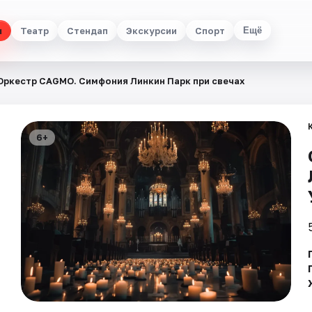
ы
Театр
Стендап
Экскурсии
Спорт
Ещё
Оркестр CAGMO. Симфония Линкин Парк при свечах
6+