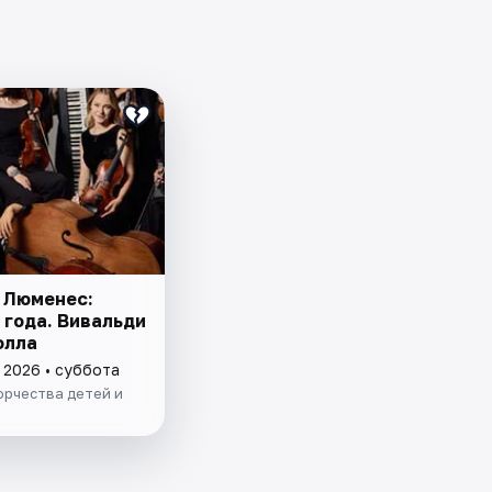
 Люменес:
 года. Вивальди
олла
 2026 • суббота
орчества детей и