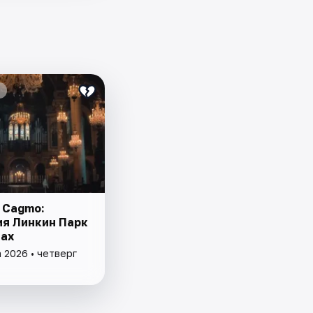
 Cagmo:
я Линкин Парк
чах
 2026 • четверг