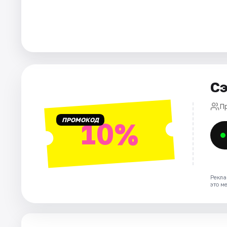
Площадки
Артисты
Рейтинги
Сэ
П
ПРОМОКОД
10%
Рекла
это м