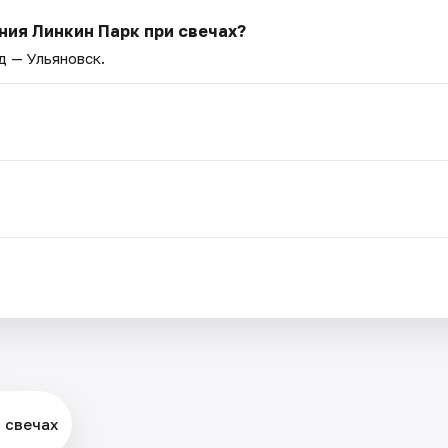
ия Линкин Парк при свечах?
д — Ульяновск.
 свечах