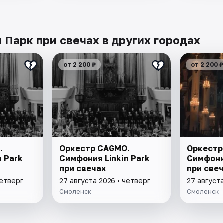
Парк при свечах в других городах
от 2 200 ₽
от 2 200 ₽
.
Оркестр CAGMO.
Оркестр
n Park
Симфония Linkin Park
Симфони
при свечах
при све
четверг
27 августа 2026 • четверг
27 августа
Смоленск
Смоленск