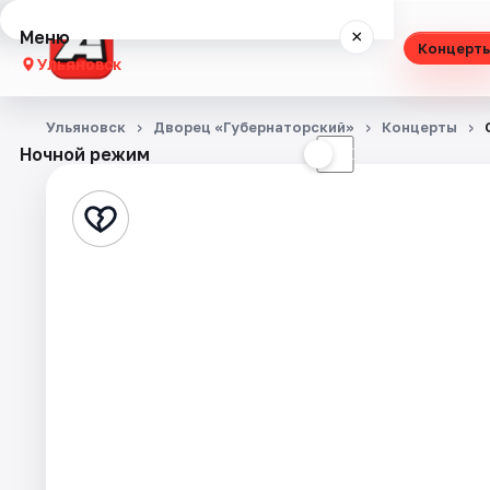
Меню
×
Концерт
Ульяновск
Концерты
Ульяновск
Дворец «Губернаторский»
Концерты
Ночной режим
☀
☾
Театр
Стендап
Экскурсии
Спорт
События
Города