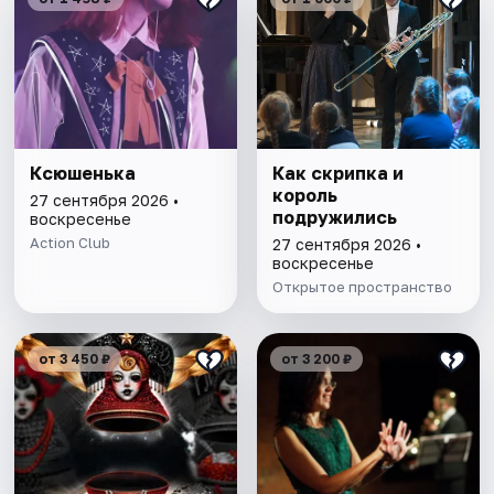
Ксюшенька
Как скрипка и
король
27 сентября 2026 •
подружились
воскресенье
Action Club
27 сентября 2026 •
воскресенье
Открытое пространство
от 3 450 ₽
от 3 200 ₽