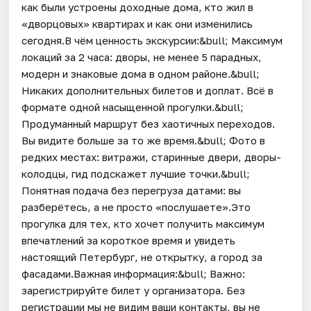
как были устроены доходные дома, кто жил в
«дворцовых» квартирах и как они изменились
сегодня.В чём ценность экскурсии:&bull; Максимум
локаций за 2 часа: дворы, не менее 5 парадных,
модерн и знаковые дома в одном районе.&bull;
Никаких дополнительных билетов и доплат. Всё в
формате одной насыщенной прогулки.&bull;
Продуманный маршрут без хаотичных переходов.
Вы видите больше за то же время.&bull; Фото в
редких местах: витражи, старинные двери, дворы-
колодцы, гид подскажет лучшие точки.&bull;
Понятная подача без перегруза датами: вы
разберётесь, а не просто «послушаете».Это
прогулка для тех, кто хочет получить максимум
впечатлений за короткое время и увидеть
настоящий Петербург, не открытку, а город за
фасадами.Важная информация:&bull; Важно:
зарегистрируйте билет у организатора. Без
регистрации мы не видим ваши контакты, вы не