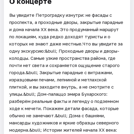
О концерте
Вы увидите Петроградку изнутри: не фасады с
проспекта, а проходные дворы, закрытые парадные
и дома начала XX века. Это продуманный маршрут
по локациям, куда редко доходят туристы и о
которых не знают даже местные.Что вы увидите за
одну экскурсию:&bull; Проходные дворы и дворы-
колодцы. Самые узкие пространства района, где
почти нет света и сохраняется ощущение старого
города.&bull; Закрытые парадные с витражами,
изразцовыми печами, лепниной и метлахской
плиткой, и вы заходите внутрь, а не смотрите с
улицы.&bull; Дом-палаццо эмира Бухарского:
разберём реальные факты и легенду о подземном
ходе к мечети. Покажем детали фасада, которые
обычно не замечают.&bull; Дома с башнями,
мансарды художников и яркие образцы северного
модерна.&bull; Истории жителей начала XX века: