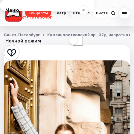
Меню
×
Концерты
Театр
Стендап
Выставки
Квест
Санкт-Петербург
Концерты
Санкт-Петербург
Каменноостровский пр., 37д, напротив ка
Ночной режим
☀
☾
Театр
Стендап
Выставки
Квесты
Экскурсии
Спорт
События