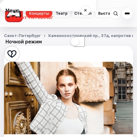
Меню
×
Концерты
Театр
Стендап
Выставки
Квест
Санкт-Петербург
Концерты
Санкт-Петербург
Каменноостровский пр., 37д, напротив ка
Ночной режим
☀
☾
Театр
Стендап
Выставки
Квесты
Экскурсии
Спорт
События