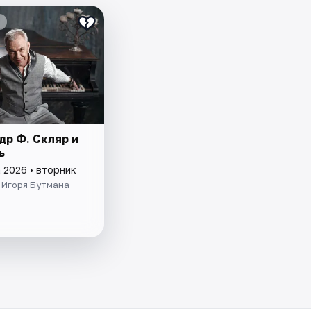
др Ф. Скляр и
ъ
 2026 • вторник
 Игоря Бутмана