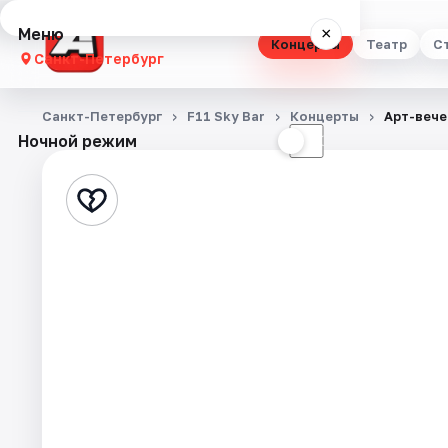
Меню
×
Концерты
Театр
С
Санкт-Петербург
Концерты
Санкт-Петербург
F11 Sky Bar
Концерты
Арт-вече
Ночной режим
☀
☾
Театр
Стендап
Выставки
Квесты
Экскурсии
Спорт
События