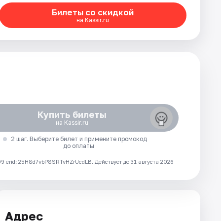
Билеты со скидкой
на Kassir.ru
Купить билеты
на Kassir.ru
2 шаг. Выберите билет и примените промокод
до оплаты
 erid: 25H8d7vbP8SRTvHZrUcdLB.
Действует до 31 августа 2026
Адрес