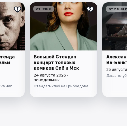
от 990 ₽
от 2 500 ₽
егенда
Большой Стендап
Алексан
ильм
концерт топовых
Ва-Банк
комиков Спб и Мск
25 августа
24 августа 2026 •
Джаз-клуб
понедельник
va наб.
Стендап-клуб на Грибоедова