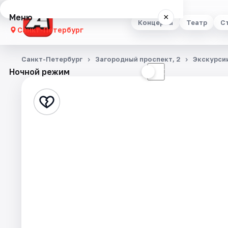
Меню
×
Концерты
Театр
С
Санкт-Петербург
Концерты
Санкт-Петербург
Загородный проспект, 2
Экскурси
Ночной режим
☀
☾
Театр
Стендап
Выставки
Квесты
Экскурсии
Спорт
События