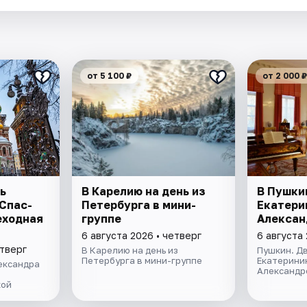
от 5 100 ₽
от 2 000 ₽
ь
В Карелию на день из
В Пушки
 Спас-
Петербурга в мини-
Екатери
еходная
группе
Алексан
6 августа 2026 • четверг
6 августа 
етверг
В Карелию на день из
Пушкин. Дв
Петербурга в мини-группе
Екатерини
ександра
Александр
кой