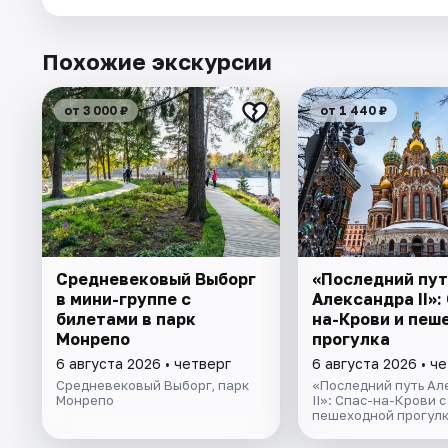
Похожие экскурсии
от 3 000 ₽
от 1 440 ₽
Cредневековый Выборг
«Последний пут
в мини-группе c
Александра II»:
билетами в парк
на-Крови и пеш
Монрепо
прогулка
6 августа 2026 • четверг
6 августа 2026 • ч
Средневековый Выборг, парк
«Последний путь Ал
Монрепо
II»: Спас-на-Крови с
пешеходной прогул