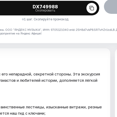
DX749988
Скопировать
1 шаг. Скопируйте промокод
ма. ООО "ЯНДЕКС МУЗЫКА", ИНН: 9705121040 erid: 25H8d7vbP8SRTvHZrUcdLB
ероприятие на Яндекс Афише!
 его непарадной, секретной стороны. Эта экскурсия
узиастов и любителей истории, дополняется лёгкой
таинственные лестницы, изысканные витражи, резные
ется наш гид с ключами;