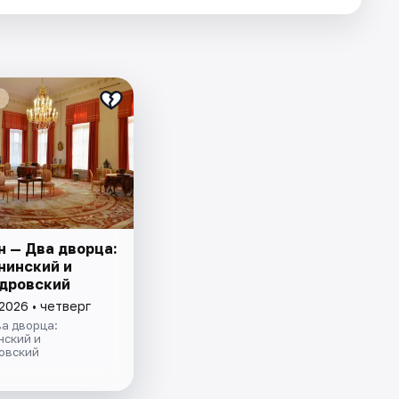
н — Два дворца:
нинский и
дровский
2026 • четверг
а дворца:
нский и
овский