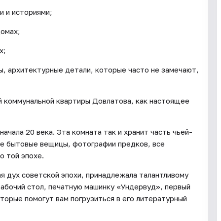
 и историями;
домах;
х;
ы, архитектурные детали, которые часто не замечают,
й коммунальной квартиры Довлатова, как настоящее
ачала 20 века. Эта комната так и хранит часть чьей-
лые бытовые вещицы, фотографии предков, все
о той эпохе.
я дух советской эпохи, принадлежала талантливому
рабочий стол, печатную машинку «Ундервуд», первый
торые помогут вам погрузиться в его литературный