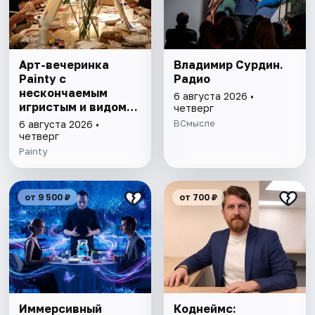
Арт-вечеринка
Владимир Сурдин.
Painty с
Радио
нескончаемым
6 августа 2026 •
игристым и видом
четверг
на Театр им. Андрея
ВСмысле
6 августа 2026 •
Миронова
четверг
Painty
от 9 500 ₽
от 700 ₽
Иммерсивный
Коднеймс: