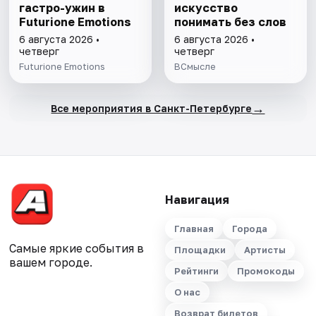
гастро-ужин в
искусство
Futurione Emotions
понимать без слов
6 августа 2026 •
6 августа 2026 •
четверг
четверг
Futurione Emotions
ВСмысле
→
Все мероприятия в Санкт-Петербурге
Навигация
Главная
Города
Самые яркие события в
Площадки
Артисты
вашем городе.
Рейтинги
Промокоды
О нас
Возврат билетов