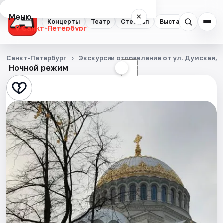
Меню
×
Концерты
Театр
Стендап
Выставки
Квест
Санкт-Петербург
Концерты
Санкт-Петербург
Экскурсии отправление от ул. Думская, д
Ночной режим
☀
☾
Театр
Стендап
Выставки
Квесты
Экскурсии
Спорт
События