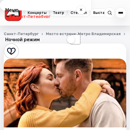
Меню
×
Концерты
Театр
Стендап
Выставки
Квест
Санкт-Петербург
Концерты
Санкт-Петербург
Место встречи: Метро Владимирская
Ночной режим
☀
☾
Театр
Стендап
Выставки
Квесты
Экскурсии
Спорт
События