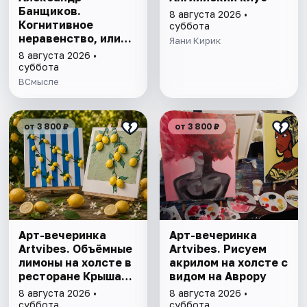
Банщиков.
8 августа 2026 •
Когнитивное
суббота
неравенство, или
Яани Кирик
почему умные
8 августа 2026 •
умнеют, а глупые
суббота
глупеют
ВСмысле
от 3 800 ₽
от 3 800 ₽
Арт-вечеринка
Арт-вечеринка
Artvibes. Объёмные
Artvibes. Рисуем
лимоны на холсте в
акрилом на холсте с
ресторане Крыша
видом на Аврору
18
8 августа 2026 •
8 августа 2026 •
суббота
суббота