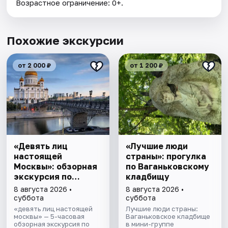
Возрастное ограничение: 0+.
Похожие экскурсии
от 2 000 ₽
от 1 200 ₽
«Девять лиц
«Лучшие люди
настоящей
страны»: прогулка
Москвы»: обзорная
по Ваганьковскому
экскурсия по
кладбищу
столице
8 августа 2026 •
8 августа 2026 •
суббота
суббота
«девять лиц настоящей
Лучшие люди страны:
москвы» — 5-часовая
Ваганьковское кладбище
обзорная экскурсия по
в мини-группе