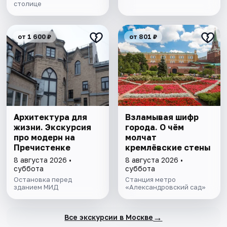
столице
от 1 600 ₽
от 801 ₽
Архитектура для
Взламывая шифр
жизни. Экскурсия
города. О чём
про модерн на
молчат
Пречистенке
кремлёвские стены
8 августа 2026 •
8 августа 2026 •
суббота
суббота
Остановка перед
Станция метро
зданием МИД
«Александровский сад»
→
Все экскурсии в Москве