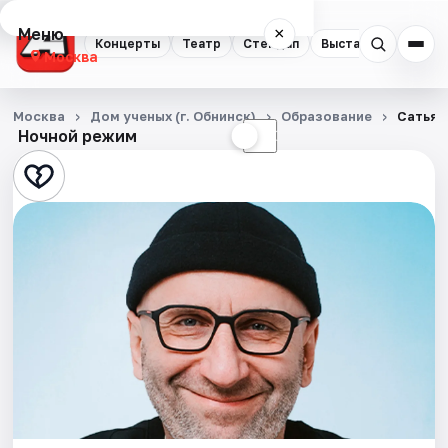
Меню
×
Концерты
Театр
Стендап
Выставки
Квест
Москва
Концерты
Москва
Дом ученых (г. Обнинск)
Образование
Сатья 
Ночной режим
☀
☾
Театр
Стендап
Выставки
Квесты
Экскурсии
Спорт
События