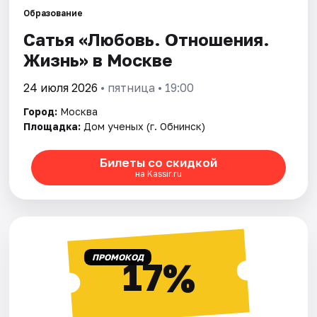
Образование
Сатья «Любовь. Отношения.
Города
Жизнь» в Москве
Площадки
24 июля 2026
• пятница • 19:00
Артисты
Город:
Москва
Площадка:
Дом ученых (г. Обнинск)
Рейтинги
Билеты со скидкой
на Kassir.ru
ПРОМОКОД
17%