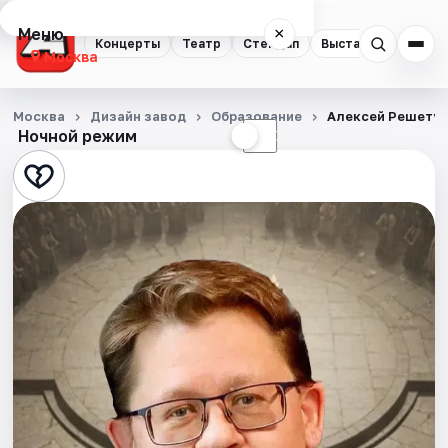
Меню
×
Концерты
Театр
Стендап
Выставки
Квест
Москва
Концерты
Москва
Дизайн завод
Образование
Алексей Решетун
Ночной режим
☀
☾
Театр
Стендап
Выставки
Квесты
Экскурсии
Спорт
События