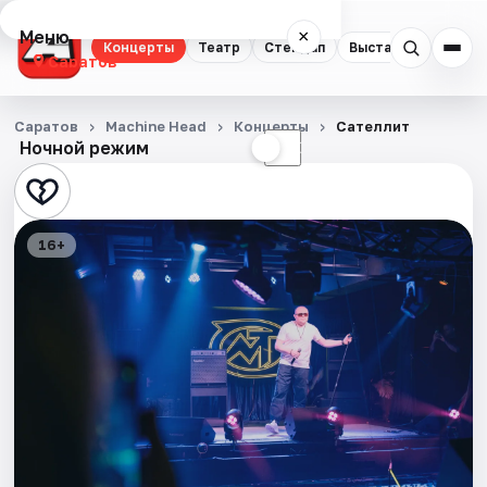
Меню
×
Концерты
Театр
Стендап
Выставки
Квест
Саратов
Концерты
Саратов
Machine Head
Концерты
Сателлит
Ночной режим
☀
☾
Театр
Стендап
16+
Выставки
Квесты
Экскурсии
События