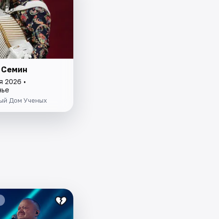
 Семин
я 2026 •
нье
ый Дом Ученых