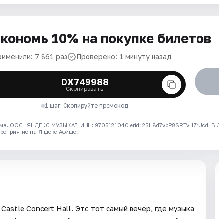
кономь 10% на покупке билетов
рименили: 7 861 раз
Проверено: 1 минуту назад
DX749988
Скопировать
1 шаг. Скопируйте промокод
ма. ООО "ЯНДЕКС МУЗЫКА", ИНН: 9705121040 erid: 25H8d7vbP8SRTvHZrUcdLB
ероприятие на Яндекс Афише!
Castle Concert Hall. Это тот самый вечер, где музыка