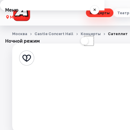
Меню
×
Концерты
Театр
Москва
Концерты
Москва
Castle Concert Hall
Концерты
Сателлит
Ночной режим
☀
☾
Театр
Стендап
Выставки
Квесты
Экскурсии
Спорт
События