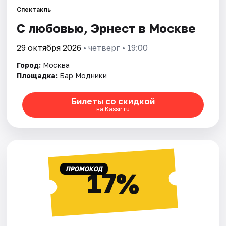
Спектакль
С любовью, Эрнест в Москве
Города
29 октября 2026
• четверг • 19:00
Площадки
Город:
Москва
Артисты
Площадка:
Бар Модники
Рейтинги
Билеты со скидкой
на Kassir.ru
ПРОМОКОД
17%