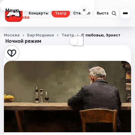
Меню
×
Концерты
Театр
Стендап
Выставки
Квест
Москва
Концерты
Москва
Бар Модники
Театр
С любовью, Эрнест
Ночной режим
☀
☾
Театр
Стендап
Выставки
Квесты
Экскурсии
Спорт
События