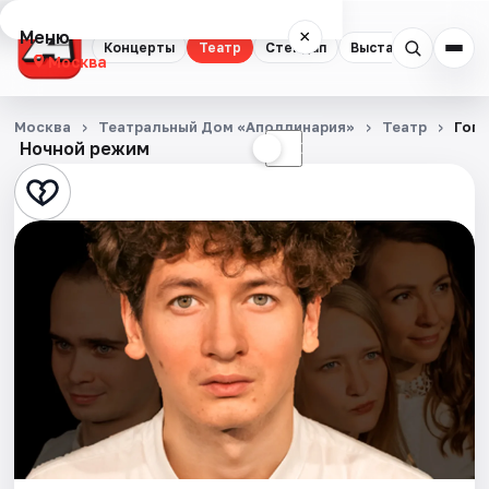
Меню
×
Концерты
Театр
Стендап
Выставки
Квест
Москва
Концерты
Москва
Театральный Дом «Аполлинария»
Театр
Гого
Ночной режим
☀
☾
Театр
Стендап
Выставки
Квесты
Экскурсии
Спорт
События