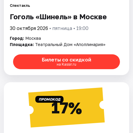
Спектакль
Гоголь «Шинель» в Москве
Города
30 октября 2026
• пятница • 19:00
Площадки
Город:
Москва
Артисты
Площадка:
Театральный Дом «Аполлинария»
Рейтинги
Билеты со скидкой
на Kassir.ru
ПРОМОКОД
17%