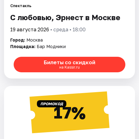
Спектакль
С любовью, Эрнест в Москве
Города
19 августа 2026
• среда • 18:00
Площадки
Город:
Москва
Артисты
Площадка:
Бар Модники
Рейтинги
Билеты со скидкой
на Kassir.ru
ПРОМОКОД
17%