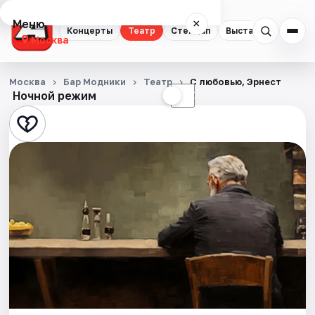
Меню
×
Концерты
Театр
Стендап
Выставки
Квест
Москва
Концерты
Москва
Бар Модники
Театр
С любовью, Эрнест
Ночной режим
☀
☾
Театр
Стендап
Выставки
Квесты
Экскурсии
Спорт
События