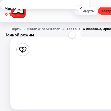
Меню
×
Концерты
Теат
Пермь
Концерты
Пермь
Nolan wine&kitchen
Театр
С любовью, Эрн
Ночной режим
☀
☾
Театр
Стендап
Выставки
Квесты
Экскурсии
Спорт
События