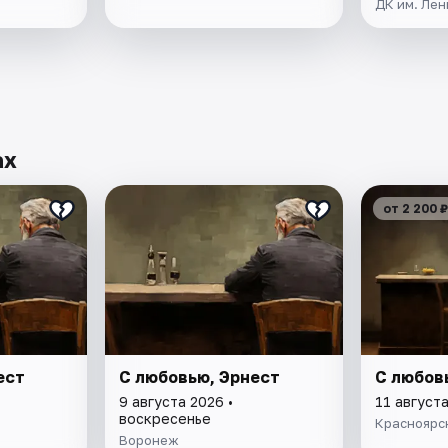
ДК им. Лен
ах
от 2 200 ₽
ест
С любовью, Эрнест
С любов
9 августа 2026 •
11 августа
воскресенье
Красноярс
Воронеж