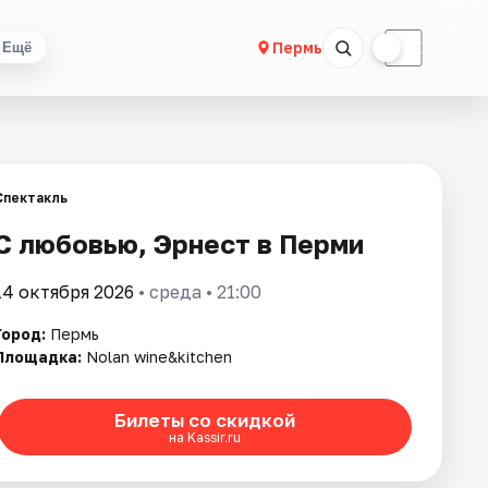
☀
☾
Пермь
Ещё
Спектакль
С любовью, Эрнест в Перми
14 октября 2026
• среда • 21:00
Город:
Пермь
Площадка:
Nolan wine&kitchen
Билеты со скидкой
на Kassir.ru