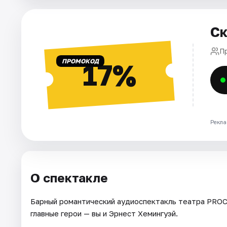
Города
Ск
Площадки
П
ПРОМОКОД
17%
Артисты
Рейтинги
Рекла
О спектакле
Барный романтический аудиоспектакль театра PROC
главные герои — вы и Эрнест Хемингуэй.