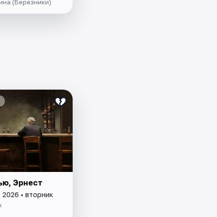
ина (Березники)
ью, Эрнест
 2026 • вторник
к