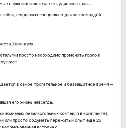
имые наушники и включаете аудиоспектакль.
ктейля, созданных специально для вас командой
неста Хемингуэя.
стальгии просто необходимо промочить горло и
тпускает.
ащается в самое трогательное и беззащитное время —
ившая его жизнь навсегда.
склюзивных безалкогольных коктейля в комплекте),
ми или просто обдумать пережитый опыт ещё 25
т необыкновенная встреча с