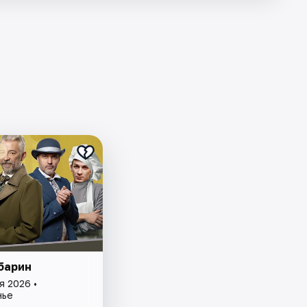
барин
я 2026 •
нье