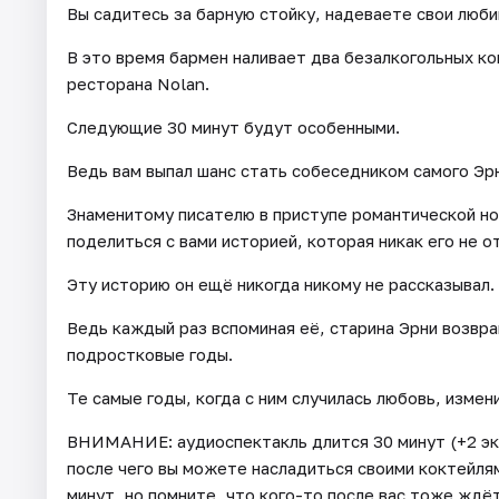
Вы садитесь за барную стойку, надеваете свои люб
В это время бармен наливает два безалкогольных ко
ресторана Nolan.
Следующие 30 минут будут особенными.
Ведь вам выпал шанс стать собеседником самого Эр
Знаменитому писателю в приступе романтической но
поделиться с вами историей, которая никак его не о
Эту историю он ещё никогда никому не рассказывал.
Ведь каждый раз вспоминая её, старина Эрни возвр
подростковые годы.
Те самые годы, когда с ним случилась любовь, измен
ВНИМАНИЕ: аудиоспектакль длится 30 минут (+2 эк
после чего вы можете насладиться своими коктейля
минут, но помните, что кого-то после вас тоже ждё