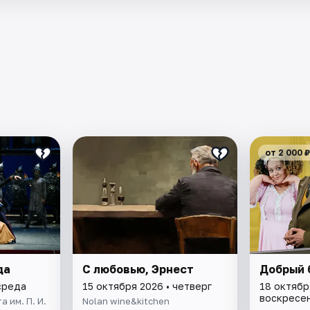
от 2 000 ₽
да
С любовью, Эрнест
Добрый 
среда
15 октября 2026 • четверг
18 октябр
воскресе
 им. П. И.
Nolan wine&kitchen