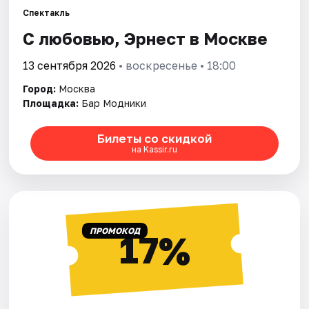
Спектакль
С любовью, Эрнест в Москве
Города
13 сентября 2026
• воскресенье • 18:00
Площадки
Город:
Москва
Артисты
Площадка:
Бар Модники
Рейтинги
Билеты со скидкой
на Kassir.ru
ПРОМОКОД
17%