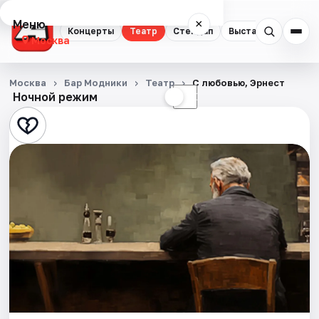
Меню
×
Концерты
Театр
Стендап
Выставки
Квест
Москва
Концерты
Москва
Бар Модники
Театр
С любовью, Эрнест
Ночной режим
☀
☾
Театр
Стендап
Выставки
Квесты
Экскурсии
Спорт
События