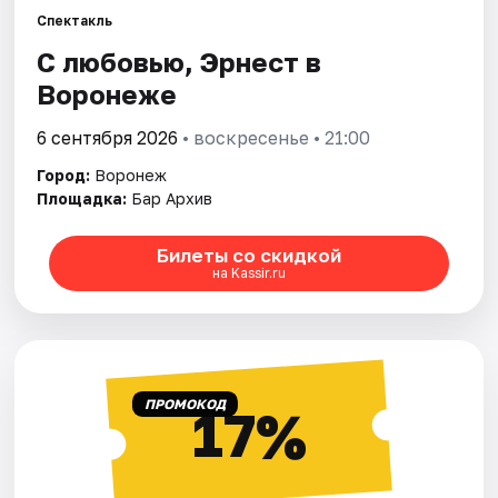
Спектакль
С любовью, Эрнест в
Города
Воронеже
Площадки
6 сентября 2026
• воскресенье • 21:00
Артисты
Город:
Воронеж
Площадка:
Бар Архив
Рейтинги
Билеты со скидкой
на Kassir.ru
ПРОМОКОД
17%