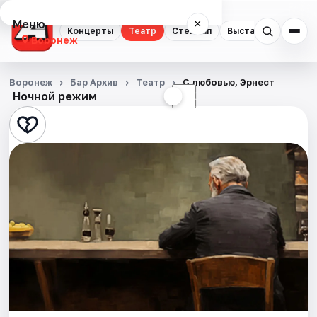
Меню
×
Концерты
Театр
Стендап
Выставки
Квест
Воронеж
Концерты
Воронеж
Бар Архив
Театр
С любовью, Эрнест
Ночной режим
☀
☾
Театр
Стендап
Выставки
Квесты
Экскурсии
Спорт
События