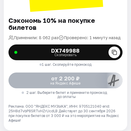
Сэкономь 10% на покупке
билетов
Применили: 8 062 раз
Проверено: 1 минуту назад
DX749988
Скопировать
1 шаг. Скопируйте промокод
от 2 200 ₽
на Яндекс Афише
2 шаг. Выберите билет и примените промокод
до оплаты
Реклама. ООО "ЯНДЕКС МУЗЫКА", ИНН: 9705121040 erid:
25H8d7vbP8SRTvHZrUcdLB
Действует до 30 сентября 2026
при покупке билетов от 3 000 ₽ на это мероприятие на Яндекс
Афише!