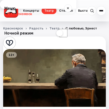
Меню
×
Концерты
Театр
Стендап
Выставки
Квест
Красноярск
Концерты
Красноярск
Радость
Театр
С любовью, Эрнест
Ночной режим
☀
☾
Театр
Стендап
12+
Выставки
Квесты
Экскурсии
Спорт
События