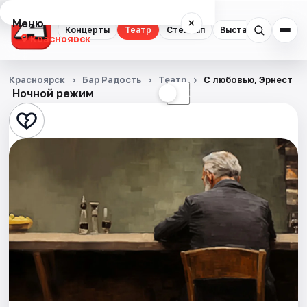
Меню
×
Концерты
Театр
Стендап
Выставки
Квест
Красноярск
Концерты
Красноярск
Бар Радость
Театр
С любовью, Эрнест
Ночной режим
☀
☾
Театр
Стендап
Выставки
Квесты
Экскурсии
Спорт
События