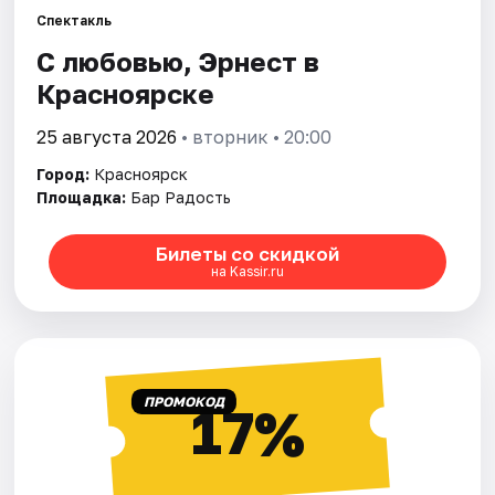
Спектакль
С любовью, Эрнест в
Города
Красноярске
Площадки
25 августа 2026
• вторник • 20:00
Артисты
Город:
Красноярск
Площадка:
Бар Радость
Рейтинги
Билеты со скидкой
на Kassir.ru
ПРОМОКОД
17%