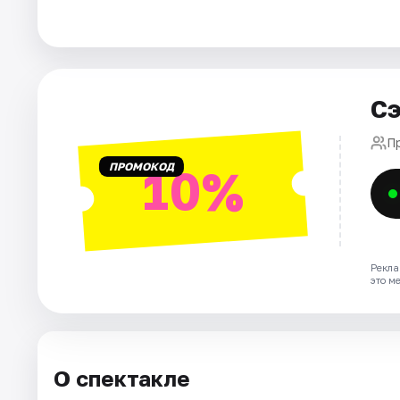
Города
Площадки
Сэ
Артисты
П
ПРОМОКОД
10%
Рейтинги
Рекла
это м
О спектакле