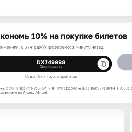
кономь 10% на покупке билетов
рименили: 8 374 раз
Проверено: 1 минуту назад
DX749988
Скопировать
1 шаг. Скопируйте промокод
ма. ООО "ЯНДЕКС МУЗЫКА", ИНН: 9705121040 erid: 25H8d7vbP8SRTvHZrUcdLB
ероприятие на Яндекс Афише!