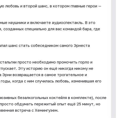
ю любовь и второй шанс, в котором главные герои —
мые наушники и включаете аудиоспектакль. В это
, созданных специально для вас командой бара, где
ыпал шанс стать собеседником самого Эрнеста
стальгии просто необходимо промочить горло и
тпускает. Эту историю он ещё никогда никому не
а Эрни возвращается в самое трогательное и
оды, когда с ним случилась любовь, изменившая его
люзивных безалкогольных коктейля в комплекте), после
 просто обдумать пережитый опыт ещё 25 минут, но
овенная встреча с Хемингуэем.