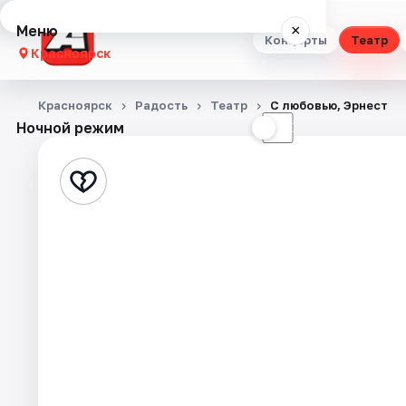
Меню
×
Концерты
Театр
Красноярск
Концерты
Красноярск
Радость
Театр
С любовью, Эрнест
Ночной режим
☀
☾
Театр
Стендап
Выставки
Квесты
Экскурсии
Спорт
События