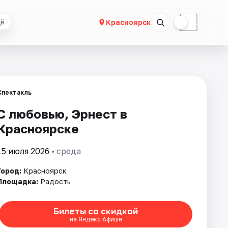
☀
☾
Красноярск
ё
Спектакль
С любовью, Эрнест в
Красноярске
15 июля 2026
• среда
Город:
Красноярск
Площадка:
Радость
Билеты со скидкой
на Яндекс Афише