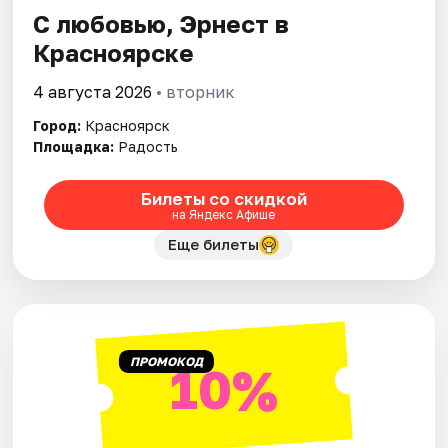
С любовью, Эрнест в
Красноярске
Города
4 августа 2026
• вторник
Площадки
Город:
Красноярск
Артисты
Площадка:
Радость
Рейтинги
Билеты со скидкой
на Яндекс Афише
Еще билеты
ПРОМОКОД
10%