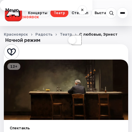
Меню
×
Концерты
Театр
Стендап
Выставки
Квест
Красноярск
Концерты
Красноярск
Радость
Театр
С любовью, Эрнест
Ночной режим
☀
☾
Театр
Стендап
12+
Выставки
Квесты
Экскурсии
Спорт
События
Спектакль