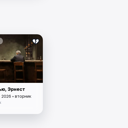
ью, Эрнест
 2026 • вторник
к