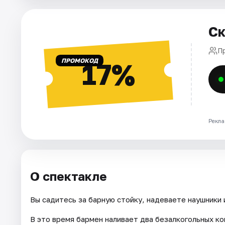
Города
Ск
Площадки
П
ПРОМОКОД
17%
Артисты
Рейтинги
Рекла
О спектакле
Вы садитесь за барную стойку, надеваете наушники 
В это время бармен наливает два безалкогольных ко