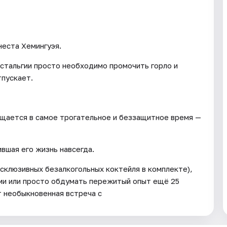
неста Хемингуэя.
стальгии просто необходимо промочить горло и
тпускает.
ащается в самое трогательное и беззащитное время —
ившая его жизнь навсегда.
склюзивных безалкогольных коктейля в комплекте),
ми или просто обдумать пережитый опыт ещё 25
т необыкновенная встреча с