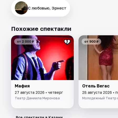
С любовью, Эрнест
Похожие спектакли
от 2 000 ₽
от 900 ₽
Мафия
Отель Вегас
27 августа 2026 • четверг
28 августа 2026 • 
Театр Даниила Миронова
Молодежный Театр 
→
Все спектакли в Казани