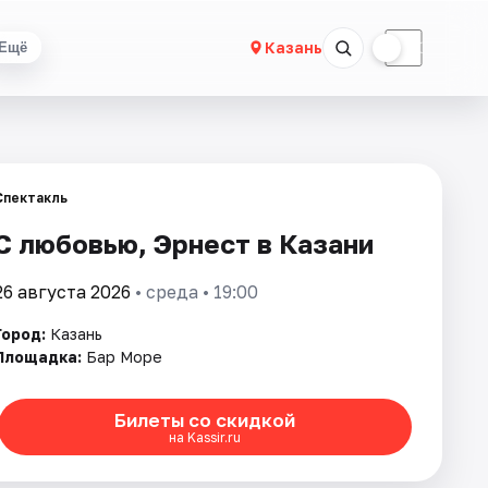
☀
☾
Казань
Ещё
Спектакль
С любовью, Эрнест в Казани
26 августа 2026
• среда • 19:00
Город:
Казань
Площадка:
Бар Море
Билеты со скидкой
на Kassir.ru