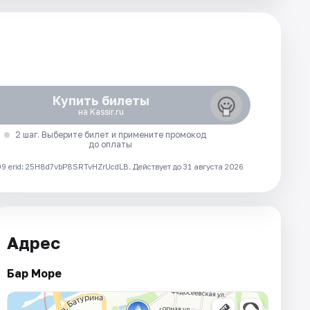
Купить билеты
на Kassir.ru
2 шаг. Выберите билет и примените промокод
до оплаты
 erid: 25H8d7vbP8SRTvHZrUcdLB.
Действует до 31 августа 2026
Адрес
Бар Море