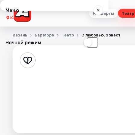
Меню
×
Концерты
Театр
Казань
Концерты
Казань
Бар Море
Театр
С любовью, Эрнест
Ночной режим
☀
☾
Театр
Стендап
Выставки
Квесты
Экскурсии
Спорт
События