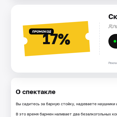
Города
Ск
Площадки
П
ПРОМОКОД
17%
Артисты
Рейтинги
Рекла
О спектакле
Вы садитесь за барную стойку, надеваете наушники 
В это время бармен наливает два безалкогольных ко