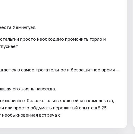
неста Хемингуэя.
стальгии просто необходимо промочить горло и
тпускает.
ащается в самое трогательное и беззащитное время —
ившая его жизнь навсегда.
склюзивных безалкогольных коктейля в комплекте),
ми или просто обдумать пережитый опыт ещё 25
т необыкновенная встреча с