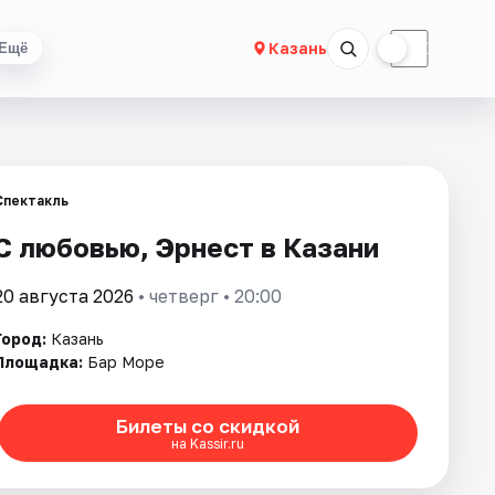
☀
☾
Казань
Ещё
Спектакль
С любовью, Эрнест в Казани
20 августа 2026
• четверг • 20:00
Город:
Казань
Площадка:
Бар Море
Билеты со скидкой
на Kassir.ru