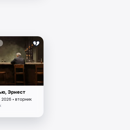
ью, Эрнест
 2026 • вторник
к