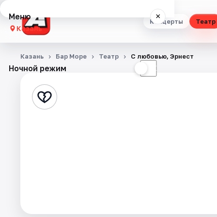
Меню
×
Концерты
Театр
Казань
Концерты
Казань
Бар Море
Театр
С любовью, Эрнест
Ночной режим
☀
☾
Театр
Стендап
Выставки
Квесты
Экскурсии
Спорт
События