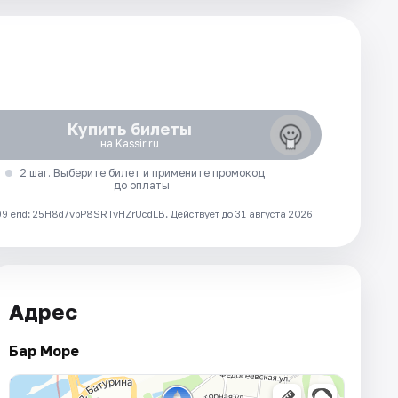
Купить билеты
на Kassir.ru
2 шаг. Выберите билет и примените промокод
до оплаты
 erid: 25H8d7vbP8SRTvHZrUcdLB.
Действует до 31 августа 2026
Адрес
Бар Море