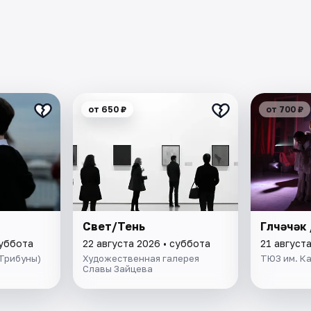
от 650 ₽
от 700 ₽
Свет/Тень
Гөлчәчәк
суббота
22 августа 2026 • суббота
21 августа
(Трибуны)
Художественная галерея
ТЮЗ им. К
Славы Зайцева