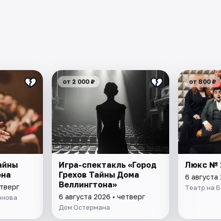
от 2 000 ₽
от 800 ₽
айны
Игра-спектакль «Город
Люкс № 
она
Грехов Тайны Дома
6 августа 
Веллингтона»
етверг
Театр на 
6 августа 2026 • четверг
онова
Дом Остермана