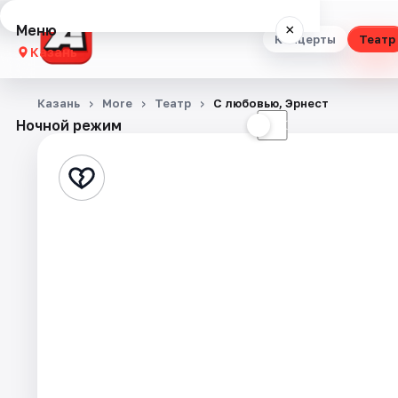
Меню
×
Концерты
Театр
Казань
Концерты
Казань
More
Театр
С любовью, Эрнест
Ночной режим
☀
☾
Театр
Стендап
Выставки
Квесты
Экскурсии
Спорт
События