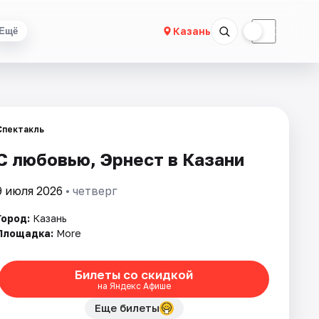
☀
☾
Казань
Ещё
Спектакль
С любовью, Эрнест в Казани
9 июля 2026
• четверг
Город:
Казань
Площадка:
More
Билеты со скидкой
на Яндекс Афише
Еще билеты