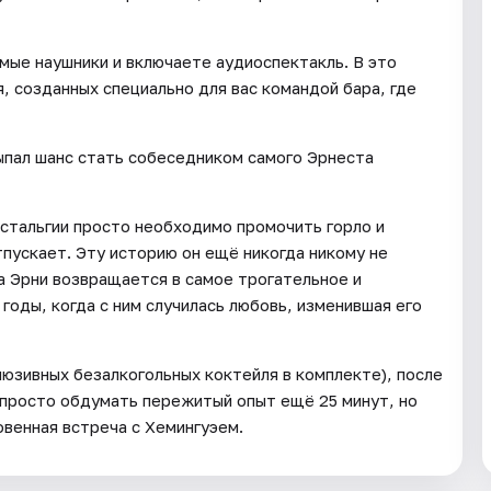
мые наушники и включаете аудиоспектакль. В это
, созданных специально для вас командой бара, где
ыпал шанс стать собеседником самого Эрнеста
стальгии просто необходимо промочить горло и
тпускает. Эту историю он ещё никогда никому не
а Эрни возвращается в самое трогательное и
оды, когда с ним случилась любовь, изменившая его
люзивных безалкогольных коктейля в комплекте), после
 просто обдумать пережитый опыт ещё 25 минут, но
овенная встреча с Хемингуэем.