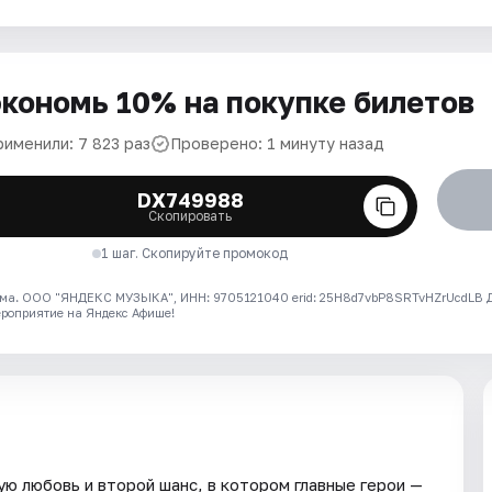
кономь 10% на покупке билетов
рименили: 7 823 раз
Проверено: 1 минуту назад
DX749988
Скопировать
1 шаг. Скопируйте промокод
ма. ООО "ЯНДЕКС МУЗЫКА", ИНН: 9705121040 erid: 25H8d7vbP8SRTvHZrUcdLB
ероприятие на Яндекс Афише!
ю любовь и второй шанс, в котором главные герои —