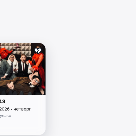
13
2026 • четверг
Булаке