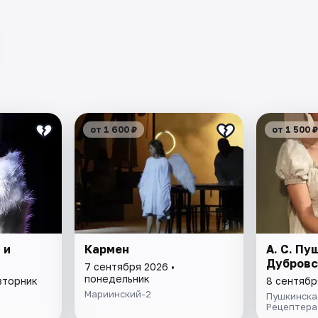
от 1 600 ₽
от 1 500 ₽
 и
Кармен
А. С. Пу
Дубровс
7 сентября 2026 •
понедельник
вторник
8 сентябр
Мариинский-2
а
Пушкинска
Рецептера