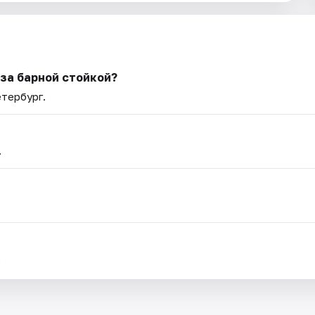
 за барной стойкой?
етербург.
.
.