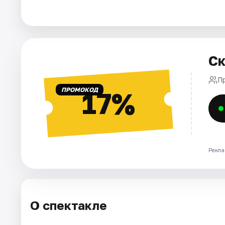
Города
Площадки
Ск
Артисты
П
ПРОМОКОД
17%
Рейтинги
Рекла
О спектакле