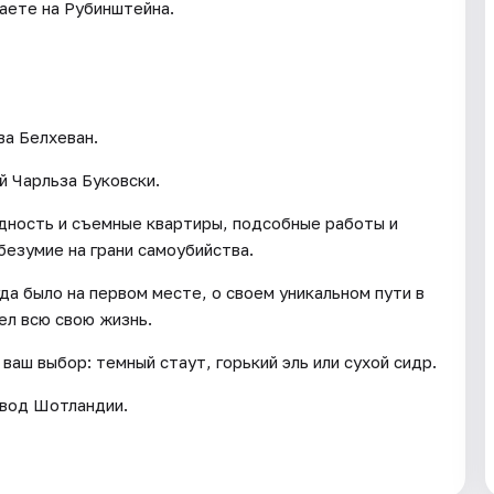
аете на Рубинштейна.
ва Белхеван.
й Чарльза Буковски.
едность и съемные квартиры, подсобные работы и
безумие на грани самоубийства.
да было на первом месте, о своем уникальном пути в
ел всю свою жизнь.
ваш выбор: темный стаут, горький эль или сухой сидр.
авод Шотландии.