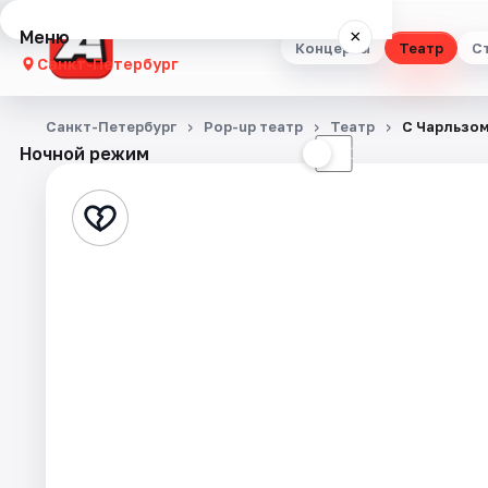
Меню
×
Концерты
Театр
С
Санкт-Петербург
Концерты
Санкт-Петербург
Pop-up театр
Театр
С Чарльзом
Ночной режим
☀
☾
Театр
Стендап
Выставки
Квесты
Экскурсии
Спорт
События