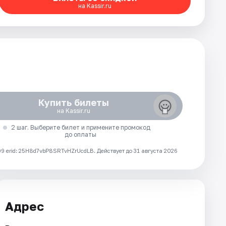
на Kassir.ru
Купить билеты
на Kassir.ru
2 шаг. Выберите билет и примените промокод
до оплаты
 erid: 25H8d7vbP8SRTvHZrUcdLB.
Действует до 31 августа 2026
Адрес