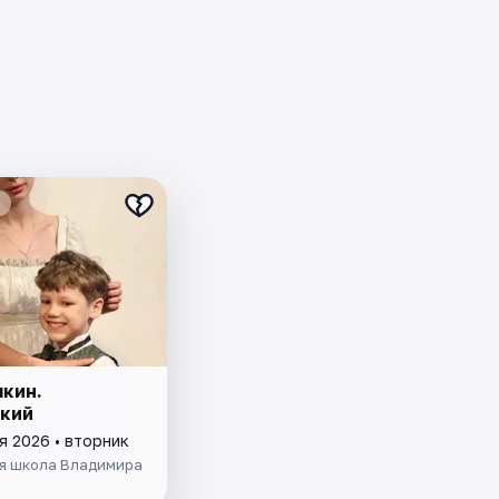
шкин.
кий
я 2026 • вторник
я школа Владимира