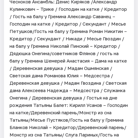
Чесноков Ансамбль: Денис Киряков /Александр
Кулинкович – Трике / Господин на катке / Кредитор
/ Гость на балу у Гремина Александр Саванец –
Господин на катке / Кредитор / Секундант / Месье
Петушков/Гость на балу у Гремина Роман Никитин –
Кредитор / Секундант / Никади / Месье Гвоздин /
на балу у Гремина Николай Пинский – Кредитор /
Дядюшка Онегина/советников Флянов / гость на
балу у Гремина Шемерей Анастасия – Дама на катке
/ Деревенская девушка / Мадам Ошмянская /
Светская дама Романова Юлия – Медсестра /
Деревенская девушка / Мадам Гвоздина / Светская
дама Алексеева Надежда – Медсестра / Служанка
Онегина / Деревенская девушка / Гостья на дне
рождения Татьяны Балет: Кирилл Усанов – Господин
на катке/Деревенский парень/Монстр из сна
Татьяны/Месье Пустяков/Гость на балу у Гремина
Бланков Николай – Кредитор/Деревенский парень/
Монстр из сна Татьяны/ Слуга Лариных/Гость на