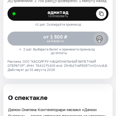
Применили: 2 758 раз
Проверено: 1 минуту назад
адмитад
Скопировать
1 шаг. Скопируйте промокод
от 1 500 ₽
на Kassir.ru
2 шаг. Выберите билет и примените промокод
до оплаты
Реклама. ООО "КАССИР.РУ-НАЦИОНАЛЬНЫЙ БИЛЕТНЫЙ
ОПЕРАТОР", ИНН: 7841075409 erid: 25H8d7vbP8SRTvHZrUcdLB.
Действует до 31 августа 2026
О спектакле
Демон Онегина Контемпорари-мюзикл «Демон
Онегина» — самое успешное покушение на классику.