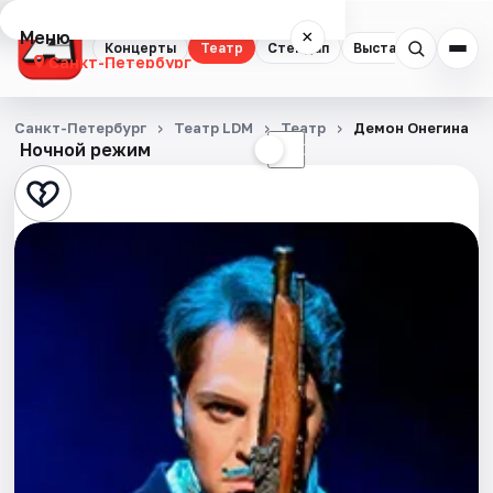
Меню
×
Концерты
Театр
Стендап
Выставки
Квест
Санкт-Петербург
Концерты
Санкт-Петербург
Театр LDM
Театр
Демон Онегина
Ночной режим
☀
☾
Театр
Стендап
Выставки
Квесты
Экскурсии
Спорт
События