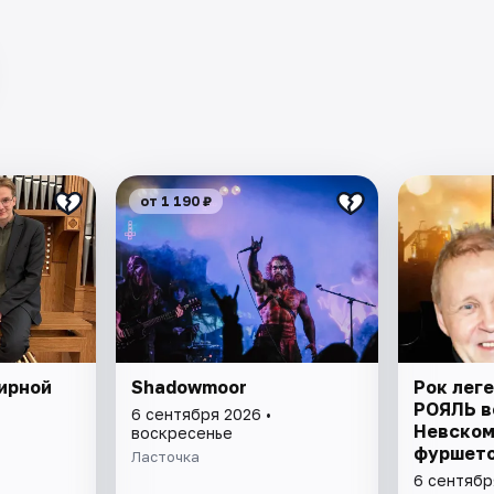
от 1 190 ₽
ирной
Shadowmoor
Рок лег
РОЯЛЬ в
6 сентября 2026 •
Невском
воскресенье
фуршето
Ласточка
носталь
6 сентябр