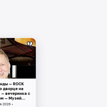
енды — ROCK
о дворце на
 — вечеринка с
м — Музей
гии
я 2026 •