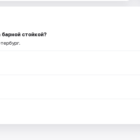
а барной стойкой?
етербург.
.