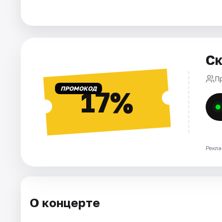
Города
Площадки
Ск
Артисты
П
ПРОМОКОД
17%
Рейтинги
Рекла
О концерте