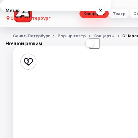
Меню
×
Концерты
Театр
С
Санкт-Петербург
Концерты
Санкт-Петербург
Pop-up театр
Концерты
С Чарл
Ночной режим
☀
☾
Театр
Стендап
Выставки
Квесты
Экскурсии
Спорт
События