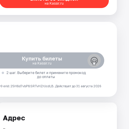
на Kassir.ru
Купить билеты
на Kassir.ru
2 шаг. Выберите билет и примените промокод
до оплаты
 erid: 25H8d7vbP8SRTvHZrUcdLB.
Действует до 31 августа 2026
Адрес