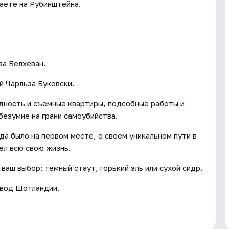
аете на Рубинштейна.
ва Белхеван.
й Чарльза Буковски.
едность и съемные квартиры, подсобные работы и
безумие на грани самоубийства.
да было на первом месте, о своем уникальном пути в
ел всю свою жизнь.
ваш выбор: темный стаут, горький эль или сухой сидр.
авод Шотландии.