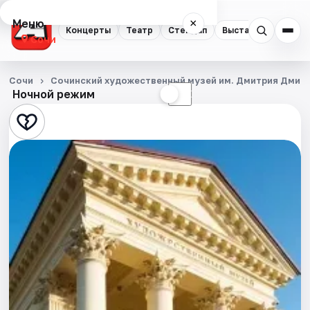
Меню
×
Концерты
Театр
Стендап
Выставки
Квест
Сочи
Концерты
Сочи
Сочинский художественный музей им. Дмитрия Дмит
Ночной режим
☀
☾
Театр
Стендап
Выставки
Квесты
Экскурсии
Спорт
События