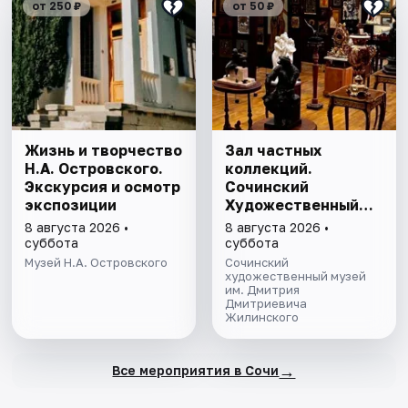
от 250 ₽
от 50 ₽
Жизнь и творчество
Зал частных
Н.А. Островского.
коллекций.
Экскурсия и осмотр
Сочинский
экспозиции
Художественный
музей им. Д.Д.
8 августа 2026 •
8 августа 2026 •
Жилинского
суббота
суббота
Музей Н.А. Островского
Сочинский
художественный музей
им. Дмитрия
Дмитриевича
Жилинского
→
Все мероприятия в Сочи