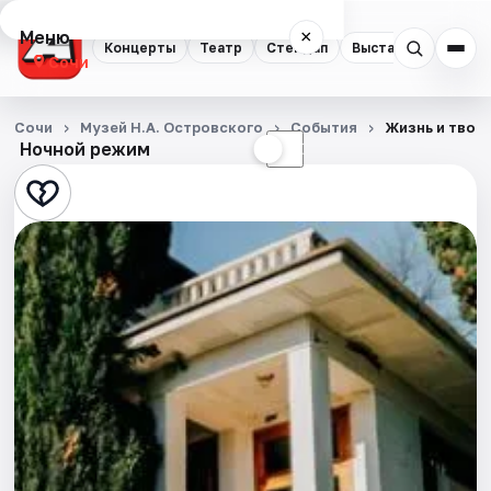
Меню
×
Концерты
Театр
Стендап
Выставки
Квест
Сочи
Концерты
Сочи
Музей Н.А. Островского
События
Жизнь и твор
Ночной режим
☀
☾
Театр
Стендап
Выставки
Квесты
Экскурсии
Спорт
События