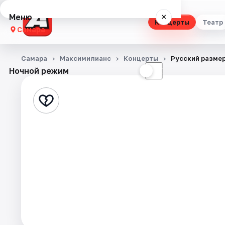
Меню
×
Концерты
Театр
Самара
Концерты
Самара
Максимилианс
Концерты
Русский разме
Ночной режим
☀
☾
Театр
Стендап
Выставки
Квесты
Экскурсии
Спорт
События