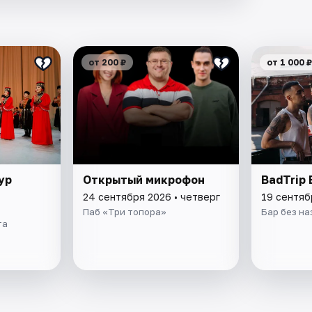
от 200 ₽
от 1 000 ₽
ур
Открытый микрофон
BadTrip 
24 сентября 2026 • четверг
19 сентяб
Паб «Три топора»
Бар без на
та