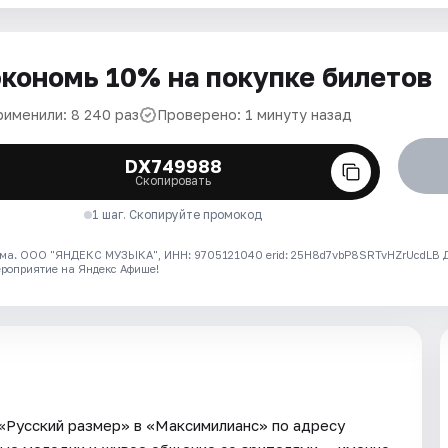
кономь 10% на покупке билетов
рименили: 8 240 раз
Проверено: 1 минуту назад
DX749988
Скопировать
1 шаг. Скопируйте промокод
ма. ООО "ЯНДЕКС МУЗЫКА", ИНН: 9705121040 erid: 25H8d7vbP8SRTvHZrUcdLB
ероприятие на Яндекс Афише!
 «Русский размер» в «Максимилианс» по адресу