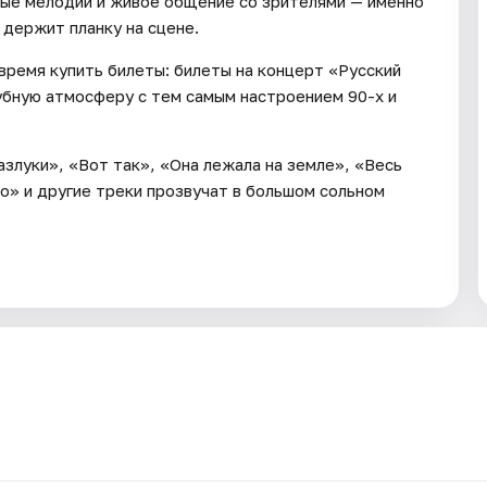
омые мелодии и живое общение со зрителями — именно
 держит планку на сцене.
время купить билеты: билеты на концерт «Русский
убную атмосферу с тем самым настроением 90-х и
злуки», «Вот так», «Она лежала на земле», «Весь
о» и другие треки прозвучат в большом сольном