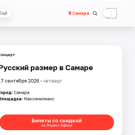
☀
☾
Самара
Ещё
Концерт
Русский размер в Самаре
17 сентября 2026
• четверг
Город:
Самара
Площадка:
Максимилианс
Билеты со скидкой
на Яндекс Афише