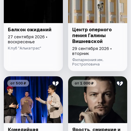
Балкон ожиданий
Центр оперного
пения Галины
27 сентября 2026 •
Вишневской
воскресенье
Клуб "Алькатрас"
29 сентября 2026 •
вторник
Филармония им.
Ростроповича
от 500 ₽
от 1 000 ₽
Комедийная
Ярость, смирение и