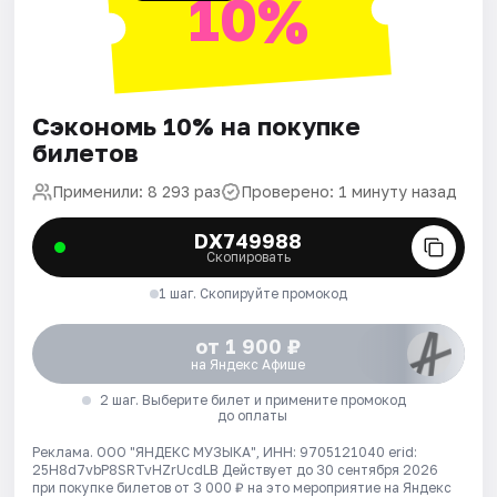
10%
Сэкономь 10% на покупке
билетов
Применили: 8 293 раз
Проверено: 1 минуту назад
DX749988
Скопировать
1 шаг. Скопируйте промокод
от 1 900 ₽
на Яндекс Афише
2 шаг. Выберите билет и примените промокод
до оплаты
Реклама. ООО "ЯНДЕКС МУЗЫКА", ИНН: 9705121040 erid:
25H8d7vbP8SRTvHZrUcdLB
Действует до 30 сентября 2026
при покупке билетов от 3 000 ₽ на это мероприятие на Яндекс