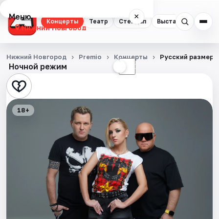
Меню
×
Концерты
Театр
Стендап
Выставки
Квест
Нижний Новгород
Концерты
Нижний Новгород
Premio
Концерты
Русский размер
Ночной режим
☀
☾
Театр
Стендап
18+
Выставки
Квесты
Экскурсии
Спорт
События