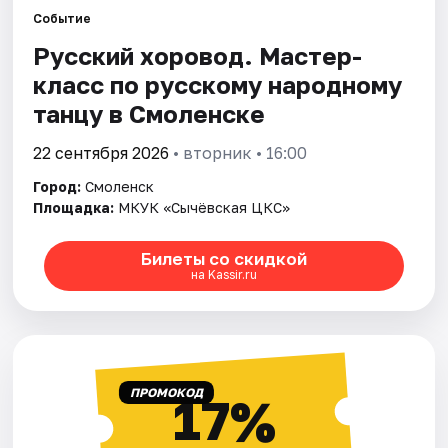
Города
Событие
Русский хоровод. Мастер-
Площадки
класс по русскому народному
Артисты
танцу в Смоленске
Рейтинги
22 сентября 2026
• вторник • 16:00
Город:
Смоленск
Площадка:
МКУК «Сычёвская ЦКС»
Билеты со скидкой
на Kassir.ru
ПРОМОКОД
17%