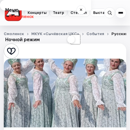
Меню
×
Концерты
Театр
Стендап
Выставки
Экску
Смоленск
Концерты
Смоленск
МКУК «Сычёвская ЦКС»
События
Русский 
Ночной режим
☀
☾
Театр
Стендап
Выставки
Экскурсии
Спорт
События