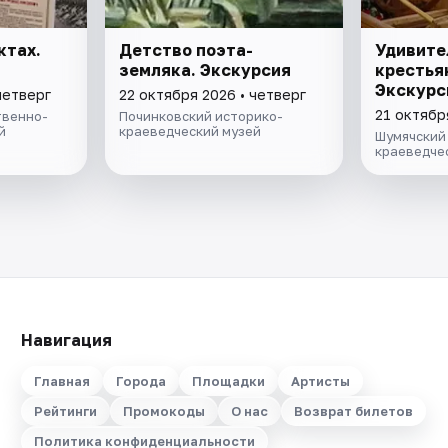
ктах.
Детство поэта-
Удивите
земляка. Экскурсия
крестья
Экскурс
четверг
22 октября 2026 • четверг
21 октябр
твенно-
Починковский историко-
й
краеведческий музей
Шумячский
краеведче
Навигация
Главная
Города
Площадки
Артисты
Рейтинги
Промокоды
О нас
Возврат билетов
Политика конфиденциальности