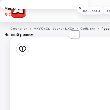
Меню
×
Концерты
Т
Смоленск
Концерты
Смоленск
МКУК «Сычёвская ЦКС»
События
Русс
Ночной режим
☀
☾
Театр
Стендап
Выставки
Экскурсии
Спорт
События