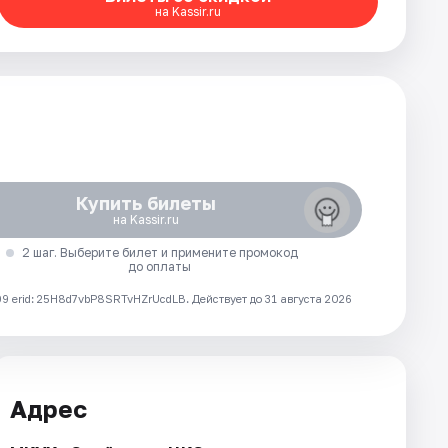
на Kassir.ru
Купить билеты
на Kassir.ru
2 шаг. Выберите билет и примените промокод
до оплаты
 erid: 25H8d7vbP8SRTvHZrUcdLB.
Действует до 31 августа 2026
Адрес