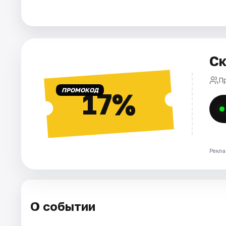
Города
Площадки
Артисты
Ск
Рейтинги
П
ПРОМОКОД
17%
Рекла
О событии