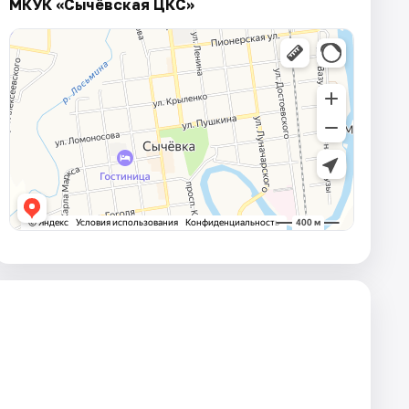
МКУК «Сычёвская ЦКС»