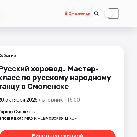
☀
☾
Смоленск
Событие
Русский хоровод. Мастер-
класс по русскому народному
танцу в Смоленске
20 октября 2026
• вторник • 16:00
Город:
Смоленск
Площадка:
МКУК «Сычёвская ЦКС»
Билеты со скидкой