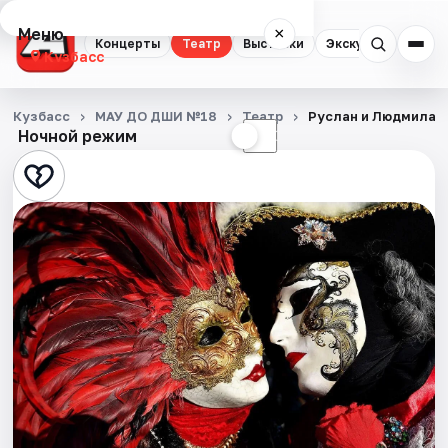
Меню
×
Концерты
Театр
Выставки
Экскурсии
Кузбасс
Концерты
Кузбасс
МАУ ДО ДШИ №18
Театр
Руслан и Людмила
Ночной режим
☀
☾
Театр
Выставки
Экскурсии
События
Города
Площадки