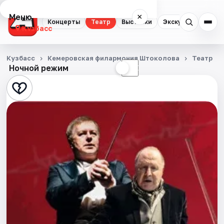
Меню
×
Концерты
Театр
Выставки
Экскурсии
Кузбасс
Концерты
Кузбасс
Кемеровская филармония Штоколова
Театр
Ночной режим
☀
☾
Театр
Выставки
Экскурсии
События
Города
Площадки