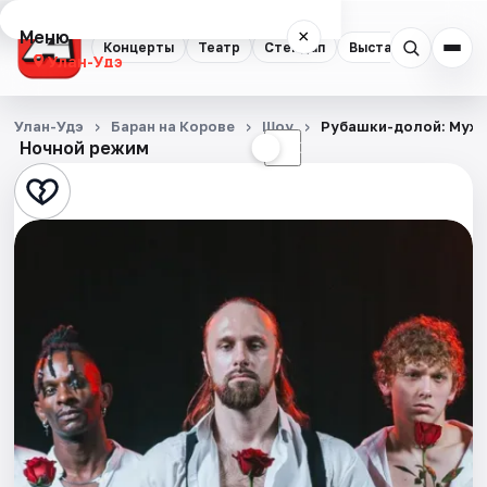
Меню
×
Концерты
Театр
Стендап
Выставки
Экску
Улан-Удэ
Концерты
Улан-Удэ
Баран на Корове
Шоу
Рубашки-долой: Муж
Ночной режим
☀
☾
Театр
Стендап
Выставки
Экскурсии
События
Города