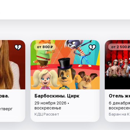
.
от 800 ₽
от 2 500 ₽
ова.
Барбоскины. Цирк
Отель ж
29 ноября 2026 •
6 декабря
воскресенье
воскресе
етверг
КДЦ Рассвет
Баран на 