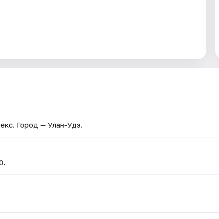
лекс
. Город — Улан-Удэ.
0.