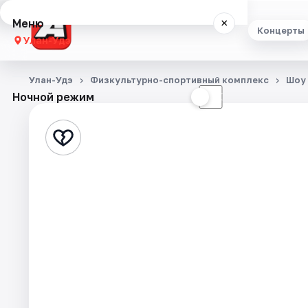
Меню
×
Концерты
Улан-Удэ
Концерты
Улан-Удэ
Физкультурно-спортивный комплекс
Шоу
Ночной режим
☀
☾
Театр
Стендап
Выставки
Экскурсии
События
Города