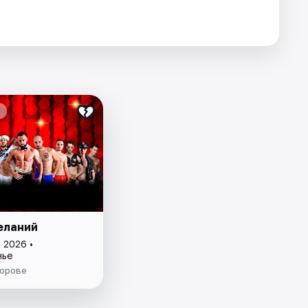
еланий
 2026 •
нье
Корове