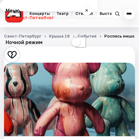
Меню
×
Концерты
Театр
Стендап
Выставки
Квест
Санкт-Петербург
Концерты
Санкт-Петербург
Крыша 18
События
Роспись мишки B
Ночной режим
☀
☾
Театр
Стендап
Выставки
Квесты
Экскурсии
Спорт
События