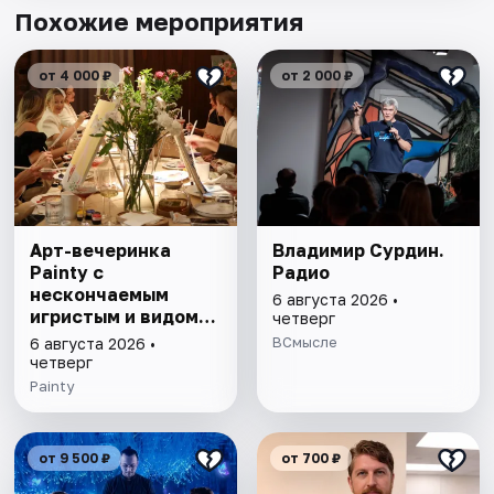
Похожие мероприятия
от 4 000 ₽
от 2 000 ₽
Арт-вечеринка
Владимир Сурдин.
Painty с
Радио
нескончаемым
6 августа 2026 •
игристым и видом
четверг
на Театр им. Андрея
ВСмысле
6 августа 2026 •
Миронова
четверг
Painty
от 9 500 ₽
от 700 ₽