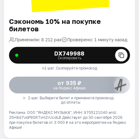
Сэкономь 10% на покупке
билетов
Применили: 8 212 раз
Проверено: 1 минуту назад
DX749988
Скопировать
1 шаг. Скопируйте промокод
от 935 ₽
на Яндекс Афише
2 шаг. Выберите билет и примените промокод
до оплаты
Реклама. ООО "ЯНДЕКС МУЗЫКА", ИНН: 9705121040 erid:
25H8d7vbP8SRTvHZrUcdLB
Действует до 30 сентября 2026
при покупке билетов от 3 000 ₽ на это мероприятие на Яндекс
Афише!