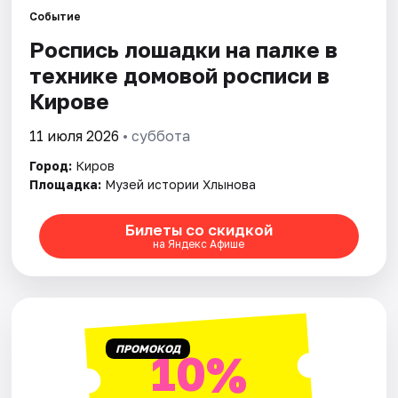
Событие
Роспись лошадки на палке в
Города
технике домовой росписи в
Площадки
Кирове
Артисты
11 июля 2026
• суббота
Город:
Киров
Рейтинги
Площадка:
Музей истории Хлынова
Билеты со скидкой
на Яндекс Афише
ПРОМОКОД
10%