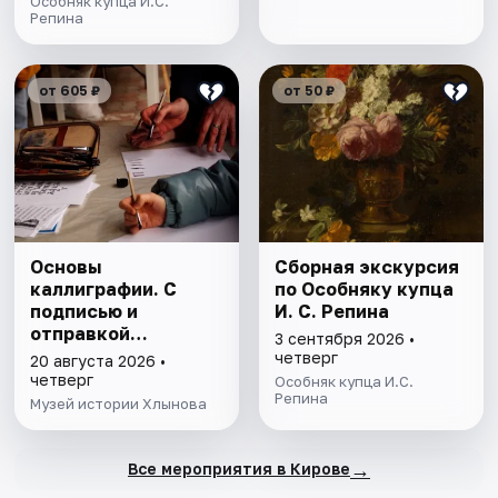
Особняк купца И.С.
Репина
от 605 ₽
от 50 ₽
Основы
Сборная экскурсия
каллиграфии. С
по Особняку купца
подписью и
И. С. Репина
отправкой
3 сентября 2026 •
открытки
четверг
20 августа 2026 •
четверг
Особняк купца И.С.
Репина
Музей истории Хлынова
→
Все мероприятия в Кирове